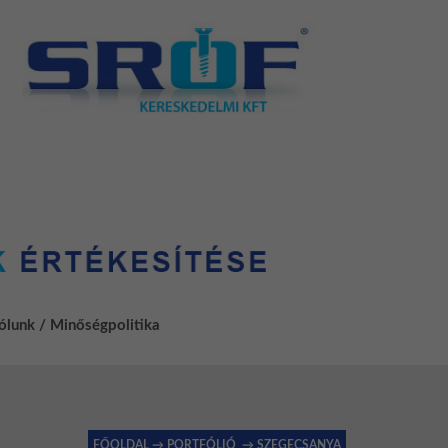
ólunk / Minőségpolitika
FŐOLDAL
→
PORTFÓLIÓ
→
SZEGECSANYA