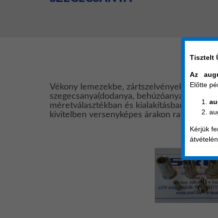
Tisztelt
Az augu
Előtte pé
Vékony lemezekbe, zártszelvényekbe, neheze
szegecsanya(dodanya, behúzóanya).
Rozsdam
au
méretválasztékban és kialakításban(peremes
au
kivitelben versenyképes árakon raktárról e
Kérjük fe
átvételén