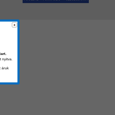
es
art.
umínium
 nyitva.
t áruk