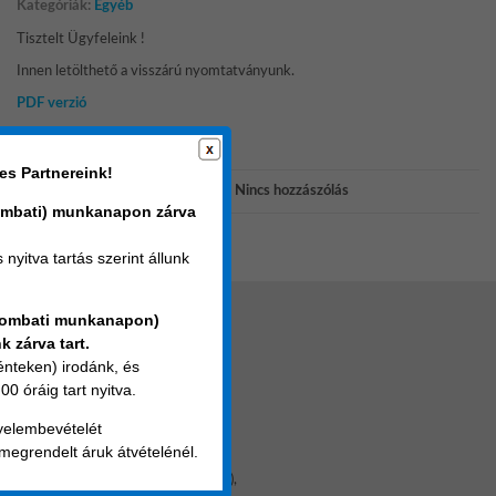
Kategóriák:
Egyéb
Tisztelt Ügyfeleink !
Innen letölthető a visszárú nyomtatványunk.
PDF verzió
XLS verzió
es Partnereink!
okt 30, 2023
admin
Nincs hozzászólás
ombati) munkanapon zárva
nyitva tartás szerint állunk
zombati munkanapon)
k zárva tart.
KAPCSOLAT
nteken) irodánk, és
00 óráig tart nyitva.
E-mail: srof@srof.hu
gyelembevételét
Keresse értékesítőinket
 megrendelt áruk átvételénél.
1211 Budapest (Csepel Gyártelep),