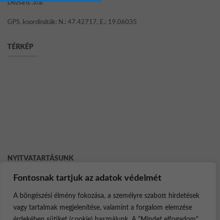
Dézsa u. 3/a.
GPS. koordináták: N.: 47.42717, E.: 19.06035
TÉRKÉP
NYITVATARTÁSUNK
Fontosnak tartjuk az adatok védelmét
Hétfő – Csütörtök 7:15 – 16:00
A böngészési élmény fokozása, a személyre szabott hirdetések
Péntek 7:15 – 14:00
Szombat – Vasárnap Zárva
vagy tartalmak megjelenítése, valamint a forgalom elemzése
Ebédidő 12:00 – 12:20
érdekében sütiket (cookie) használunk. A "Mindet elfogadom"