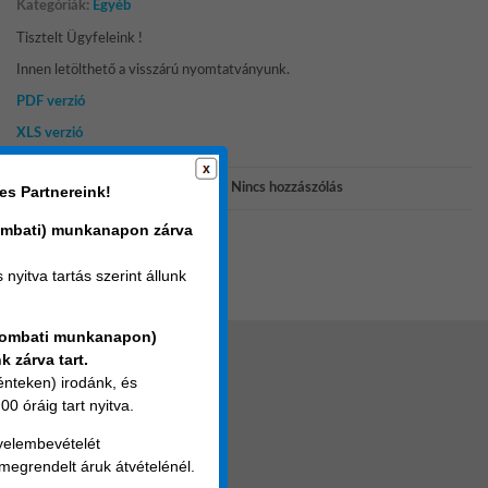
Kategóriák:
Egyéb
Tisztelt Ügyfeleink !
Innen letölthető a visszárú nyomtatványunk.
PDF verzió
XLS verzió
okt 30, 2023
admin
Nincs hozzászólás
es Partnereink!
ombati) munkanapon zárva
Régebbi bejegyzések ←
nyitva tartás szerint állunk
zombati munkanapon)
k zárva tart.
nteken) irodánk, és
KAPCSOLAT
00 óráig tart nyitva.
gyelembevételét
E-mail: srof@srof.hu
 megrendelt áruk átvételénél.
Keresse értékesítőinket